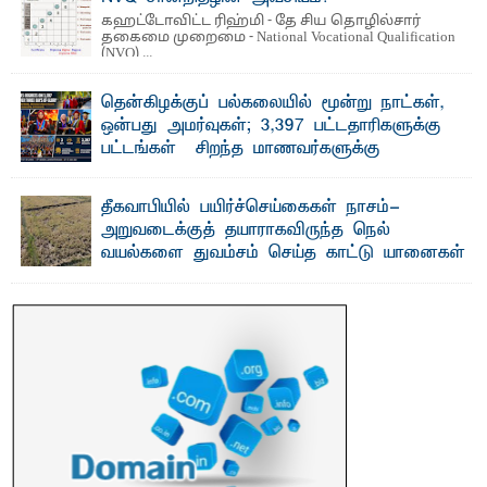
கஹட்டோவிட்ட ரிஹ்மி - தே சிய தொழில்சார்
தகைமை முறைமை - National Vocational Qualification
(NVQ) ...
தென்கிழக்குப் பல்கலையில் மூன்று நாட்கள்,
ஒன்பது அமர்வுகள்; 3,397 பட்டதாரிகளுக்கு
பட்டங்கள் – சிறந்த மாணவர்களுக்கு
தங்கப்பதக்கங்கள், நினைவுப் பதக்கங்கள்
மற்றும் சிறப்புப் பரிசுகள்
தீகவாபியில் பயிர்ச்செய்கைகள் நாசம்-
எம்.வை. அமீர்- ஒ லுவிலில் அமைந்துள்ள தென்கிழக்குப்
அறுவடைக்குத் தயாராகவிருந்த நெல்
பல்கலைக்கழகத்தின் 18ஆவது பொதுப் பட்டமளிப்பு விழா ...
வயல்களை துவம்சம் செய்த காட்டு யானைகள்
பாறுக் ஷிஹான்- அ ம்பாறை மாவட்டத்தின் தீகவாபி
பிரதேசத்தில் அறுவடைக்குத் தயாரான நிலையில்
காணப்பட்ட பல ...