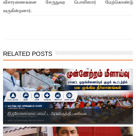
விசாரணைகளை சேருநுவர பொலிஸார் மேற்கொண்டு
வருகின்றனார்.
இந்த செய்தியை நண்பர்களுடன் பகிர்ந்து கொள்ள...
RELATED POSTS
திருகோணமலை மாவட்ட அபிவிருத்தி பணிகள...