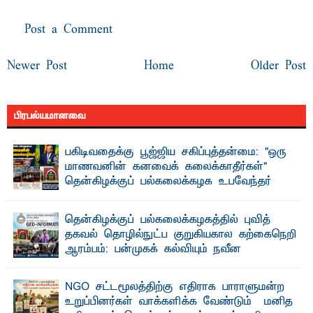
Post a Comment
Newer Post
Home
Older Post
பிரபல்யமானவை
பகிடிவதைக்கு பூஜ்ஜிய சகிப்புத்தன்மை: "ஒரு
மாணவனின் கனவைக் கலைக்காதீர்கள்" –
தென்கிழக்குப் பல்கலைக்கழக உபவேந்தர்
வலியுறுத்தல்
"ஒ ரு மாணவனின் அல்லது மாணவியின் கனவு என்னால்
தென்கிழக்குப் பல்கலைக்கழகத்தில் புவித்
கலைக்கப்படாது" என்ற உறுதியை ஒவ்வொரு மாணவரும் ...
தகவல் தொழில்நுட்ப குறுகியகால கற்கைநெறி
ஆரம்பம்: பன்முகக் கல்வியும் நவீன
தொழில்நுட்பமும் காலத்தின் தேவை – பீடாதிபதி
பேராசிரியர் எம். எம். பாஸில்
NGO சட்டமூலத்திற்கு எதிராக பாராளுமன்ற
தெ ன்கிழக்குப் பல்கலைக்கழகத்தின் கலை மற்றும் கலாசார
உறுப்பினர்கள் வாக்களிக்க வேண்டும் – மனித
பீடத்தின் புவியியல் துறையினால் ...