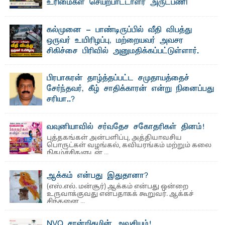
உரிமைகள் செயற்பாட்டாளர் அருட்பணி
லூக்ஜோன் வேண்டுகோள்
ஜே. எப். காமிலா பேகம்- இ லங்கை அரசாங்கம் அரசுசாரா
கல்முனை - பாண்டிருப்பில் வீதி விபத்து
அமைப்புகள் (NGO) தொடர்பான புதிய சட்டமூலத்தை ...
ஒருவர் உயிரிழப்பு, மற்றையவர் அவசர
சிகிச்சை பிரிவில் அனுமதிக்கப்பட்டுள்ளார்.
ஷனா- அ ம்பாறை மாவட்டம் கல்முனை ஆதார
வைத்தியசாலைக்கு அருகாமையில் உள்ள கல்முனை -
பாண்டிருப்பு ...
பிரபாகரன் தாழ்த்தப்பட்ட சமுதாயத்தைச்
சேர்ந்தவர், கீழ் சாதிக்காரன் என்று நினைப்பது
சரியா..?
விடுதலைப் புலிகளின் தலைவர் பிரபாகரன் அவர்கள்
வெள்ளாளரல்லாதவர் என்பதால் அவர் தாழ்த்தப்பட்ட ...
வவுனியாவில் சர்வதேச சகோதரிகள் தினம்!
புத்தகங்கள் அன்பளிப்பு, அத்தியாவசிய
பொருட்கள் வழங்கல், கவியரங்கம் மற்றும் கலை
நிகழ்ச்சிகளுடன் ...
ஆக்கம் என்பது இதுதானா?
(எஸ்.எல். மன்சூர்) ஆக்கம் என்பது ஒன்றை
உருவாக்குவது என்பதாகக் கூறுவர். ஆக்கச்
சிந்தனை ...
NVQ சான்றிதழின் அவசியம்!