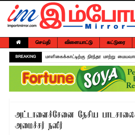
செய்தி
விளையாட்டு
கட்டுரை
BREAKING
மாளிகைக்காட்டிற்கு நிரந்தர மாற்று மைய
ஒருமித்த நடவடிக்கைக்கு முஸ்தீபு
வவுனியாவில் சர்வதேச சகோதரிகள் தினம்!
பகிடிவதைக்கு பூஜ்ஜிய சகிப்புத்தன்மை: "
கல்முனை - பாண்டிருப்பில் வீதி விபத்து ஒர
NGO சட்டமூலத்திற்கு எதிராக பாராளுமன்ற
அட்டாளைச்சேனை தேசிய பாடசாலைக்க
வேண்டுகோள்
அமைச்சர் நஸீர்
அக்கரைப்பற்று பொலிஸ் பிரிவில் அதிரடிப்