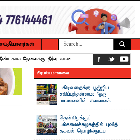
ெய்தியாளர்கள்
 நீண்டகால தேவைக்கு தீர்வு காண
பிரபல்யமானவை
பகிடிவதைக்கு பூஜ்ஜிய
ைக்கழக உபவேந்தர் வலியுறுத்தல்
சகிப்புத்தன்மை: "ஒரு
மாணவனின் கனவைக்
பட்டுள்ளார்.
கலைக்காதீர்கள்" –
பாட்டாளர் அருட்பணி லூக்ஜோன்
தென்கிழக்குப் பல்கலைக்கழக உபவேந்தர்
த
தென்கிழக்குப்
வலியுறுத்தல்
பல்கலைக்கழகத்தில் புவித்
"ஒ ரு மாணவனின் அல்லது மாணவியின்
தகவல் தொழில்நுட்ப
கனவு என்னால் கலைக்கப்படாது" என்ற
க்கிள்கள் பறிமுதல்
உறுதியை ஒவ்வொரு மாணவரும் ...
குறுகியகால கற்கைநெறி