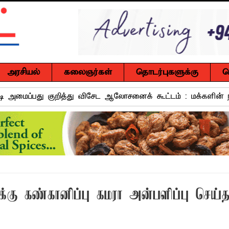
அரசியல்
கலைஞர்கள்
தொடர்புகளுக்கு
ச
வாடி அமைப்பது குறித்து விசேட ஆலோசனைக் கூட்டம் : மக்களின்
ஒரு மாணவனின் கனவைக் கலைக்காதீர்கள்" – தென்கிழக்குப் பல்கல
ுவர் உயிரிழப்பு, மற்றையவர் அவசர சிகிச்சை பிரிவில் அனுமதிக்கப்
 உறுப்பினர்கள் வாக்களிக்க வேண்டும் – மனித உரிமைகள் செயற்
ு கண்கானிப்பு கமரா அன்பளிப்பு செய்
 போக்குவரத்துச் சோதனை- 187 வழக்குகள் பதிவு, 23 மோட்டார் சை