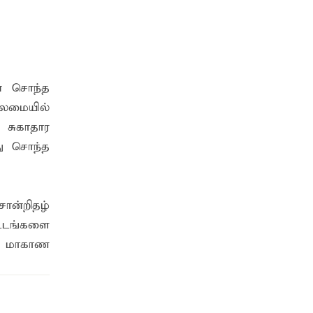
ன் சொந்த
லைமையில்
சுகாதார
து சொந்த
ான்றிதழ்
ட்டங்களை
்கு மாகாண