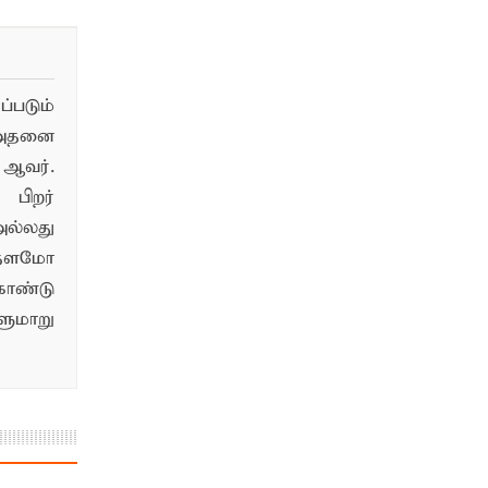
படும்
 அதனை
ஆவர்.
பிறர்
ல்லது
்தளமோ
ொண்டு
மாறு