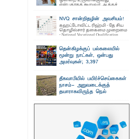
ஒன்றை உருவாக்குவது
என்பதாகக் கூறுவர். ஆக்கச்
சிந்தனை ...
NVQ சான்றிதழின் அவசியம்!
வமழை மாற்றங்களுக்கு முன்கூட்டிய
கஹட்டோவிட்ட ரிஹ்மி - தே சிய
தொழில்சார் தகைமை முறைமை
- National Vocational Qualification
(NVQ) ...
 உணவுகள் கைப்பற்றப்பட்டுக் அழிப்பு
தென்கிழக்குப் பல்கலையில்
மூன்று நாட்கள், ஒன்பது
அமர்வுகள்; 3,397
பட்டதாரிகளுக்கு பட்டங்கள் –
சிறந்த மாணவர்களுக்கு
தீகவாபியில் பயிர்ச்செய்கைகள்
தங்கப்பதக்கங்கள், நினைவுப் பதக்கங்கள்
நாசம்- அறுவடைக்குத்
மற்றும் சிறப்புப் பரிசுகள்
தயாராகவிருந்த நெல்
எம்.வை. அமீர்- ஒ லுவிலில் அமைந்துள்ள
வயல்களை துவம்சம் செய்த
தென்கிழக்குப் பல்கலைக்கழகத்தின்
18ஆவது பொதுப் பட்டமளிப்பு விழா ...
காட்டு யானைகள்
பாறுக் ஷிஹான்- அ ம்பாறை மாவட்டத்தின்
தீகவாபி பிரதேசத்தில் அறுவடைக்குத்
தயாரான நிலையில் காணப்பட்ட பல ...