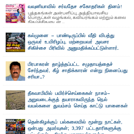
பிரயோக விஞ்ஞான பீடத்திலும் 15 ஆண்டுகள் ...
வவுனியாவில் சர்வதேச சகோதரிகள் தினம்!
புத்தகங்கள் அன்பளிப்பு, அத்தியாவசிய
பொருட்கள் வழங்கல், கவியரங்கம் மற்றும் கலை
நிகழ்ச்சிகளுடன் ...
கல்முனை - பாண்டிருப்பில் வீதி விபத்து
ஒருவர் உயிரிழப்பு, மற்றையவர் அவசர
சிகிச்சை பிரிவில் அனுமதிக்கப்பட்டுள்ளார்.
ஷனா- அ ம்பாறை மாவட்டம் கல்முனை ஆதார
வைத்தியசாலைக்கு அருகாமையில் உள்ள கல்முனை -
பாண்டிருப்பு ...
பிரபாகரன் தாழ்த்தப்பட்ட சமுதாயத்தைச்
சேர்ந்தவர், கீழ் சாதிக்காரன் என்று நினைப்பது
சரியா..?
விடுதலைப் புலிகளின் தலைவர் பிரபாகரன் அவர்கள்
வெள்ளாளரல்லாதவர் என்பதால் அவர் தாழ்த்தப்பட்ட ...
தீகவாபியில் பயிர்ச்செய்கைகள் நாசம்-
அறுவடைக்குத் தயாராகவிருந்த நெல்
வயல்களை துவம்சம் செய்த காட்டு யானைகள்
பாறுக் ஷிஹான்- அ ம்பாறை மாவட்டத்தின் தீகவாபி
பிரதேசத்தில் அறுவடைக்குத் தயாரான நிலையில்
காணப்பட்ட பல ...
தென்கிழக்குப் பல்கலையில் மூன்று நாட்கள்,
ஒன்பது அமர்வுகள்; 3,397 பட்டதாரிகளுக்கு