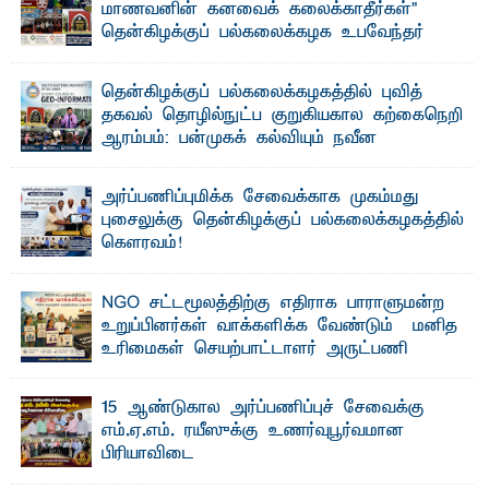
மாணவனின் கனவைக் கலைக்காதீர்கள்" –
தென்கிழக்குப் பல்கலைக்கழக உபவேந்தர்
வலியுறுத்தல்
"ஒ ரு மாணவனின் அல்லது மாணவியின் கனவு என்னால்
தென்கிழக்குப் பல்கலைக்கழகத்தில் புவித்
கலைக்கப்படாது" என்ற உறுதியை ஒவ்வொரு மாணவரும் ...
தகவல் தொழில்நுட்ப குறுகியகால கற்கைநெறி
ஆரம்பம்: பன்முகக் கல்வியும் நவீன
தொழில்நுட்பமும் காலத்தின் தேவை – பீடாதிபதி
பேராசிரியர் எம். எம். பாஸில்
அர்ப்பணிப்புமிக்க சேவைக்காக முகம்மது
தெ ன்கிழக்குப் பல்கலைக்கழகத்தின் கலை மற்றும் கலாசார
புசைலுக்கு தென்கிழக்குப் பல்கலைக்கழகத்தில்
பீடத்தின் புவியியல் துறையினால் ...
கௌரவம்!
தெ ன்கிழக்குப் பல்கலைக்கழகத்தின் கலை மற்றும் கலாசாரப்
பீடத்தின் கல்வி மற்றும் நிர்வாக வளர்ச்சியில் ...
NGO சட்டமூலத்திற்கு எதிராக பாராளுமன்ற
உறுப்பினர்கள் வாக்களிக்க வேண்டும் – மனித
உரிமைகள் செயற்பாட்டாளர் அருட்பணி
லூக்ஜோன் வேண்டுகோள்
ஜே. எப். காமிலா பேகம்- இ லங்கை அரசாங்கம் அரசுசாரா
15 ஆண்டுகால அர்ப்பணிப்புச் சேவைக்கு
அமைப்புகள் (NGO) தொடர்பான புதிய சட்டமூலத்தை ...
எம்.ஏ.எம். ரயீஸுக்கு உணர்வுபூர்வமான
பிரியாவிடை
தெ ன்கிழக்குப் பல்கலைக்கழகத்தின் நிர்வாக பிரிவிலும்