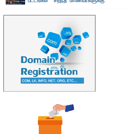
பட்டங்கள் – சிறந்த மாணவர்களுக்கு
தங்கப்பதக்கங்கள், நினைவுப் பதக்கங்கள்
மற்றும் சிறப்புப் பரிசுகள்
எம்.வை. அமீர்- ஒ லுவிலில் அமைந்துள்ள தென்கிழக்குப்
பல்கலைக்கழகத்தின் 18ஆவது பொதுப் பட்டமளிப்பு விழா ...