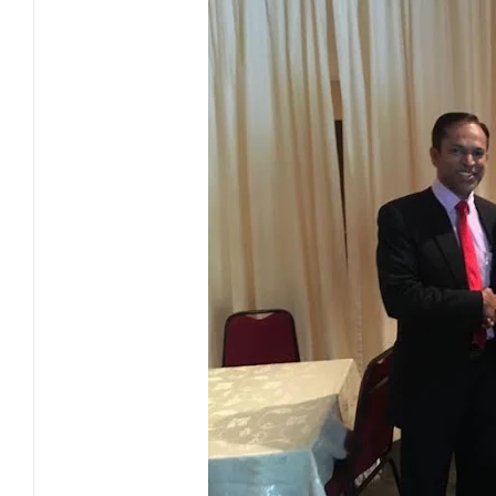
இலங்கை அஹ்திய்யா பாடசாலைகளின் 75ஆ
தென்கிழக்குப் பல்கலைக்கழக ஊழியர் சங்கத
வியப்பில் ஆழ்த்தும் விபூதி மலை! – கதிர்கா
சாய்ந்தமருது லீடர் அஸ்ரப் வித்தியாலயத்தில்
சாய்ந்தமருது ரியல் பிளாஸ்டர் விளையாட்டுக
நிதி மோசடிகளைத் தடுப்பதற்காக மத்திய வ
பொலிஸ் சிறைக்கூடத்தை வீடியோ எடுத்த சந
பாரம்பரிய அரசியலுக்கு முற்றுப்புள்ளியா
2026 - 2027 இல் வலுவான El Niño உருவாக
எச்சரிக்கை!
சுகாதார விதிமுறைகளை மீறிய வியாபாரிகளுக
மாளிகைக்காட்டிற்கு நிரந்தர மாற்று மைய
ஒருமித்த நடவடிக்கைக்கு முஸ்தீபு