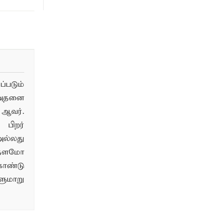
படும்
 அதனை
ஆவர்.
பிறர்
ல்லது
்தளமோ
ொண்டு
மாறு