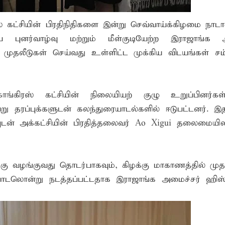
் கட்சியின் பிரதிநிதிகளை இன்று செவ்வாய்க்கிழமை நாட
ஒரு மாணவனின் கனவைக் கலைக்காதீர்கள்" – தென்கிழக்குப் பல்கல
ிய புனர்வாழ்வு மற்றும் மீள்குடியேற்ற இராஜாங்க 
ுவர் உயிரிழப்பு, மற்றையவர் அவசர சிகிச்சை பிரிவில் அனுமதிக்கப்
ல் முதலீடுகள் செய்வது உள்ளிட்ட முக்கிய விடயங்கள் ச
்கிரஸ் கட்சியின் நிலையியற் குழு உறுப்பினர்கள
று தரப்புக்களுடன் கலந்துரையாடல்களில் ஈடுபட்டனர். இ
்வுடன் அக்கட்சியின் பிரதித்தலைவர் Ao Xigui தலைமையி
 வழங்குவது தொடர்பாகவும், கிழக்கு மாகாணத்தில் மு
யாடலொன்று நடத்தப்பட்டதாக இராஜாங்க அமைச்சர் ஹிஸ்