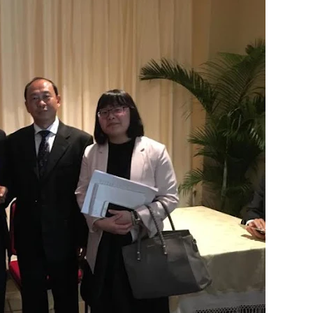
வது ஆண்டு பவள விழா ஏற்பாடுகள் தொடர்பாக அம்பாறை மாவட
்தின் புதிய செயலாளராக நாபி எம். முஸ்னி பதவியேற்பு
மத்தின் மறைந்திருக்கும் அதிசயம்
 சுற்றாடல் சார் செயற்பாட்டு முகாம்
் கழகத்தின் ரீஜென்சி டி20 பிளாஸ்ட் கிரிக்கெட் சுற்றுப்போட்டி 
ங்கி – பொலிஸார் இணைந்து அம்பாறையில் விசேட விழிப்புணர்வு
்தேக நபருக்கு சரீரப் பிணை-கல்முனை நீதிவான் நீதிமன்றம் உத்
? இடதுசாரிக் கொள்கையை நோக்கி வடகிழக்கு மக்கள்
ிறது: இலங்கை - இந்தியாவுக்கு வறட்சி, வெள்ளம் மற்றும் பரு
்கு எதிராகச் சட்ட நடவடிக்கை! மனித நுகர்வுக்குப் பொருத்தமற்ற
வாடி அமைப்பது குறித்து விசேட ஆலோசனைக் கூட்டம் : மக்களின்