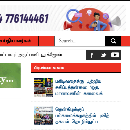
ெய்தியாளர்கள்
பாட்டாளர் அருட்பணி லூக்ஜோன்
க்கிள்கள் பறிமுதல்
பிரபல்யமானவை
ல்வியும் நவீன தொழில்நுட்பமும்
பகிடிவதைக்கு பூஜ்ஜிய
சகிப்புத்தன்மை: "ஒரு
மாணவனின் கனவைக்
ட்டு யானைகள்
கலைக்காதீர்கள்" –
தென்கிழக்குப் பல்கலைக்கழக உபவேந்தர்
தென்கிழக்குப்
வலியுறுத்தல்
மாணவர்களுக்கு தங்கப்பதக்கங்கள்,
பல்கலைக்கழகத்தில் புவித்
"ஒ ரு மாணவனின் அல்லது மாணவியின்
தகவல் தொழில்நுட்ப
கனவு என்னால் கலைக்கப்படாது" என்ற
உறுதியை ஒவ்வொரு மாணவரும் ...
குறுகியகால கற்கைநெறி