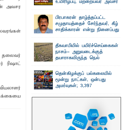
உயிரிழப்பு, மற்றையவர் அவசர
ீன் அவசர
சிகிச்சை பிரிவில்
அனுமதிக்கப்பட்டுள்ளார்.
பிரபாகரன் தாழ்த்தப்பட்ட
தரவு
ஷனா- அ ம்பாறை மாவட்டம் கல்முனை
சமுதாயத்தைச் சேர்ந்தவர், கீழ்
ஆதார வைத்தியசாலைக்கு அருகாமையில்
உள்ள கல்முனை - பாண்டிருப்பு ...
சாதிக்காரன் என்று நினைப்பது
லவரங்கள்
சரியா..?
விடுதலைப் புலிகளின் தலைவர் பிரபாகரன்
தீகவாபியில் பயிர்ச்செய்கைகள்
அவர்கள் வெள்ளாளரல்லாதவர் என்பதால்
அவர் தாழ்த்தப்பட்ட ...
நாசம்- அறுவடைக்குத்
் தலைவர்
தயாராகவிருந்த நெல்
் ரிஷாட்
வயல்களை துவம்சம் செய்த
காட்டு யானைகள்
தென்கிழக்குப் பல்கலையில்
பாறுக் ஷிஹான்- அ ம்பாறை மாவட்டத்தின்
மூன்று நாட்கள், ஒன்பது
தீகவாபி பிரதேசத்தில் அறுவடைக்குத்
தயாரான நிலையில் காணப்பட்ட பல ...
அமர்வுகள்; 3,397
வியலாளர்
பட்டதாரிகளுக்கு பட்டங்கள் –
டிக்கையை
சிறந்த மாணவர்களுக்கு
தங்கப்பதக்கங்கள், நினைவுப் பதக்கங்கள்
மற்றும் சிறப்புப் பரிசுகள்
எம்.வை. அமீர்- ஒ லுவிலில் அமைந்துள்ள
தென்கிழக்குப் பல்கலைக்கழகத்தின்
18ஆவது பொதுப் பட்டமளிப்பு விழா ...