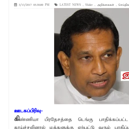
3/13/2017 05:30:00 PM
LATEST NEWS
,
Slider
,
அறிக்கைகள்
,
செய்திக
வேண்டுகோள்
அக்கரைப்பற்று பொலிஸ் பிரிவில் அதிரடிப்
தென்கிழக்குப் பல்கலைக்கழகத்தில் புவித் 
காலத்தின் தேவை – பீடாதிபதி பேராசிரியர் எம
தீகவாபியில் பயிர்ச்செய்கைகள் நாசம்- அ
தென்கிழக்குப் பல்கலைக்கழகத்திற்கு மேலு
தென்கிழக்குப் பல்கலையில் மூன்று நாட்கள்
நினைவுப் பதக்கங்கள் மற்றும் சிறப்புப் பரிசு
இலங்கை அஹ்திய்யா பாடசாலைகளின் 75ஆ
தென்கிழக்குப் பல்கலைக்கழக ஊழியர் சங்கத
வியப்பில் ஆழ்த்தும் விபூதி மலை! – கதிர்கா
ஊடகப்பிரிவு-
சாய்ந்தமருது லீடர் அஸ்ரப் வித்தியாலயத்தில்
கி
ண்ணியா பிரதேசத்தை டெங்கு பாதிக்கப்பட்ட
சாய்ந்தமருது ரியல் பிளாஸ்டர் விளையாட்டுக
காய்ச்சலினால் மக்களுக்கு ஏற்பட்டு வரும் பாதி