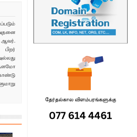
படும்
 அதனை
ஆவர்.
பிறர்
ல்லது
்தளமோ
ொண்டு
மாறு