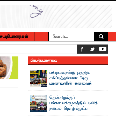
ெய்தியாளர்கள்
 உணவுகள் கைப்பற்றப்பட்டுக் அழிப்பு
பிரபல்யமானவை
 நீண்டகால தேவைக்கு தீர்வு காண
பகிடிவதைக்கு பூஜ்ஜிய
சகிப்புத்தன்மை: "ஒரு
மாணவனின் கனவைக்
கலைக்காதீர்கள்" –
ைக்கழக உபவேந்தர் வலியுறுத்தல்
தென்கிழக்குப் பல்கலைக்கழக உபவேந்தர்
தென்கிழக்குப்
வலியுறுத்தல்
பல்கலைக்கழகத்தில் புவித்
பட்டுள்ளார்.
"ஒ ரு மாணவனின் அல்லது மாணவியின்
தகவல் தொழில்நுட்ப
கனவு என்னால் கலைக்கப்படாது" என்ற
பாட்டாளர் அருட்பணி லூக்ஜோன்
உறுதியை ஒவ்வொரு மாணவரும் ...
குறுகியகால கற்கைநெறி