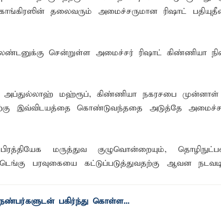
ாங்கிரஸின் தலைவரும் அமைச்சருமான ரிஷாட் பதியுத
ங்கி – பொலிஸார் இணைந்து அம்பாறையில் விசேட விழிப்புணர்வு
்தேக நபருக்கு சரீரப் பிணை-கல்முனை நீதிவான் நீதிமன்றம் உத்
்.ஏ.எம். ரயீஸுக்கு உணர்வுபூர்வமான பிரியாவிடை
்டனுக்கு சென்றுள்ள அமைச்சர் ரிஷாட் கிண்ணியா நி
 அப்துல்லாஹ் மஹ்ரூப், கிண்ணியா நகரசபை முன்னாள
ிற்கு இவ்விடயத்தை கொண்டுவந்ததை அடுத்தே அமைச்சர
ு பிரத்தியேக மருத்துவ குழுவொன்றையும், தொழிநுட்ப
் டெங்கு பரவுகையை கட்டுப்படுத்துவதற்கு ஆவன நடவ