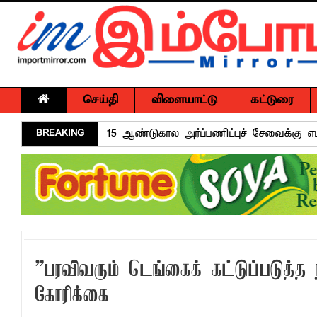
செய்தி
விளையாட்டு
கட்டுரை
BREAKING
அர்ப்பணிப்புமிக்க சேவைக்காக முகம்மது ப
சுகாதார விதிமுறைகளை மீறிய வியாபாரிகளுக
மாளிகைக்காட்டிற்கு நிரந்தர மாற்று மைய
ஒருமித்த நடவடிக்கைக்கு முஸ்தீபு
வவுனியாவில் சர்வதேச சகோதரிகள் தினம்!
பகிடிவதைக்கு பூஜ்ஜிய சகிப்புத்தன்மை: "
”பரவிவரும் டெங்கைக் கட்டுப்படுத்த
கல்முனை - பாண்டிருப்பில் வீதி விபத்து ஒர
கோரிக்கை
NGO சட்டமூலத்திற்கு எதிராக பாராளுமன்ற