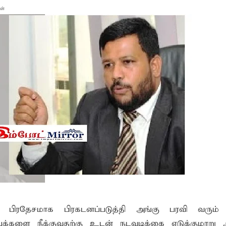
ள்
 போக்குவரத்துச் சோதனை- 187 வழக்குகள் பதிவு, 23 மோட்டார் சை
தகவல் தொழில்நுட்ப குறுகியகால கற்கைநெறி ஆரம்பம்: பன்முகக் க
். எம். பாஸில்
றுவடைக்குத் தயாராகவிருந்த நெல் வயல்களை துவம்சம் செய்த கா
ம் ஓர் பெருமை
, ஒன்பது அமர்வுகள்; 3,397 பட்டதாரிகளுக்கு பட்டங்கள் – சிறந்த 
கள்
வது ஆண்டு பவள விழா ஏற்பாடுகள் தொடர்பாக அம்பாறை மாவட
்தின் புதிய செயலாளராக நாபி எம். முஸ்னி பதவியேற்பு
மத்தின் மறைந்திருக்கும் அதிசயம்
 சுற்றாடல் சார் செயற்பாட்டு முகாம்
 பிரதேசமாக பிரகடனப்படுத்தி அங்கு பரவி வரும் 
் கழகத்தின் ரீஜென்சி டி20 பிளாஸ்ட் கிரிக்கெட் சுற்றுப்போட்டி 
ப்புக்களை நீக்குவதற்கு உடன் நடவடிக்கை எடுக்குமாறு 