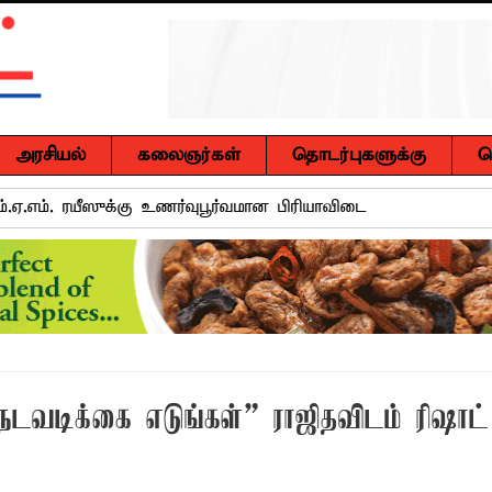
அரசியல்
கலைஞர்கள்
தொடர்புகளுக்கு
ச
ுசைலுக்கு தென்கிழக்குப் பல்கலைக்கழகத்தில் கௌரவம்!
்கு எதிராகச் சட்ட நடவடிக்கை! மனித நுகர்வுக்குப் பொருத்தமற்ற
வாடி அமைப்பது குறித்து விசேட ஆலோசனைக் கூட்டம் : மக்களின்
ஒரு மாணவனின் கனவைக் கலைக்காதீர்கள்" – தென்கிழக்குப் பல்கல
 நடவடிக்கை எடுங்கள்” ராஜிதவிடம் ரிஷாட்
ுவர் உயிரிழப்பு, மற்றையவர் அவசர சிகிச்சை பிரிவில் அனுமதிக்கப்
 உறுப்பினர்கள் வாக்களிக்க வேண்டும் – மனித உரிமைகள் செயற்