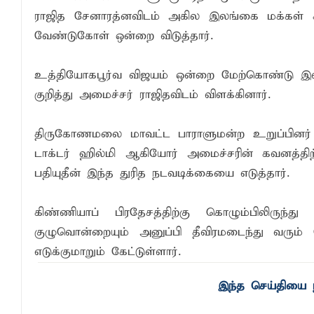
ராஜித சேனாரத்னவிடம் அகில இலங்கை மக்கள் க
நிதி மோசடிகளைத் தடுப்பதற்காக மத்திய வ
வேண்டுகோள் ஒன்றை விடுத்தார்.
பொலிஸ் சிறைக்கூடத்தை வீடியோ எடுத்த சந
15 ஆண்டுகால அர்ப்பணிப்புச் சேவைக்கு எம
உத்தியோகபூர்வ விஜயம் ஒன்றை மேற்கொண்டு இலண
குறித்து அமைச்சர் ராஜிதவிடம் விளக்கினார்.
திருகோணமலை மாவட்ட பாராளுமன்ற உறுப்பினர்
டாக்டர் ஹில்மி ஆகியோர் அமைச்சரின் கவனத்த
பதியுதீன் இந்த துரித நடவடிக்கையை எடுத்தார்.
கிண்ணியாப் பிரதேசத்திற்கு கொழும்பிலிருந்த
குழுவொன்றையும் அனுப்பி தீவிரமடைந்து வரும
எடுக்குமாறும் கேட்டுள்ளார்.