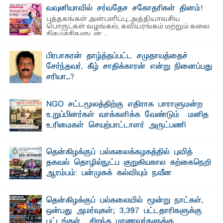
வவுனியாவில் சர்வதேச சகோதரிகள் தினம்!
புத்தகங்கள் அன்பளிப்பு, அத்தியாவசிய
பொருட்கள் வழங்கல், கவியரங்கம் மற்றும் கலை
நிகழ்ச்சிகளுடன் ...
பிரபாகரன் தாழ்த்தப்பட்ட சமுதாயத்தைச்
சேர்ந்தவர், கீழ் சாதிக்காரன் என்று நினைப்பது
சரியா..?
விடுதலைப் புலிகளின் தலைவர் பிரபாகரன் அவர்கள்
வெள்ளாளரல்லாதவர் என்பதால் அவர் தாழ்த்தப்பட்ட ...
NGO சட்டமூலத்திற்கு எதிராக பாராளுமன்ற
உறுப்பினர்கள் வாக்களிக்க வேண்டும் – மனித
உரிமைகள் செயற்பாட்டாளர் அருட்பணி
லூக்ஜோன் வேண்டுகோள்
ஜே. எப். காமிலா பேகம்- இ லங்கை அரசாங்கம் அரசுசாரா
தென்கிழக்குப் பல்கலைக்கழகத்தில் புவித்
அமைப்புகள் (NGO) தொடர்பான புதிய சட்டமூலத்தை ...
தகவல் தொழில்நுட்ப குறுகியகால கற்கைநெறி
ஆரம்பம்: பன்முகக் கல்வியும் நவீன
தொழில்நுட்பமும் காலத்தின் தேவை – பீடாதிபதி
பேராசிரியர் எம். எம். பாஸில்
தென்கிழக்குப் பல்கலையில் மூன்று நாட்கள்,
தெ ன்கிழக்குப் பல்கலைக்கழகத்தின் கலை மற்றும் கலாசார
ஒன்பது அமர்வுகள்; 3,397 பட்டதாரிகளுக்கு
பீடத்தின் புவியியல் துறையினால் ...
பட்டங்கள் – சிறந்த மாணவர்களுக்கு