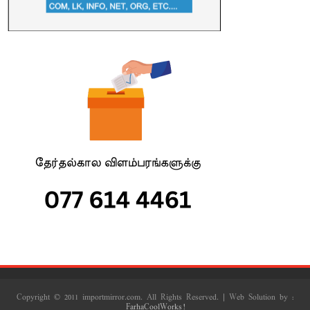
Copyright © 2011 importmirror.com. All Rights Reserved. | Web Solution by :
FarhaCoolWorks!