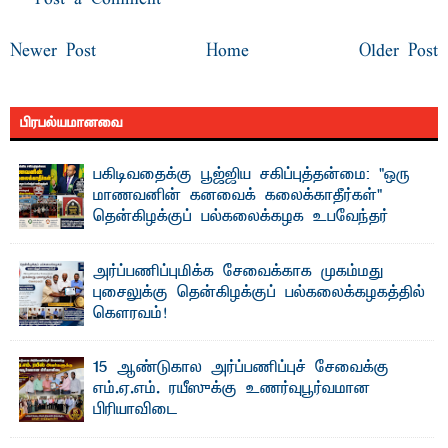
Newer Post
Home
Older Post
பிரபல்யமானவை
பகிடிவதைக்கு பூஜ்ஜிய சகிப்புத்தன்மை: "ஒரு
மாணவனின் கனவைக் கலைக்காதீர்கள்" –
தென்கிழக்குப் பல்கலைக்கழக உபவேந்தர்
வலியுறுத்தல்
"ஒ ரு மாணவனின் அல்லது மாணவியின் கனவு என்னால்
அர்ப்பணிப்புமிக்க சேவைக்காக முகம்மது
கலைக்கப்படாது" என்ற உறுதியை ஒவ்வொரு மாணவரும் ...
புசைலுக்கு தென்கிழக்குப் பல்கலைக்கழகத்தில்
கௌரவம்!
தெ ன்கிழக்குப் பல்கலைக்கழகத்தின் கலை மற்றும் கலாசாரப்
பீடத்தின் கல்வி மற்றும் நிர்வாக வளர்ச்சியில் ...
15 ஆண்டுகால அர்ப்பணிப்புச் சேவைக்கு
எம்.ஏ.எம். ரயீஸுக்கு உணர்வுபூர்வமான
பிரியாவிடை
தெ ன்கிழக்குப் பல்கலைக்கழகத்தின் நிர்வாக பிரிவிலும்
பிரயோக விஞ்ஞான பீடத்திலும் 15 ஆண்டுகள் ...