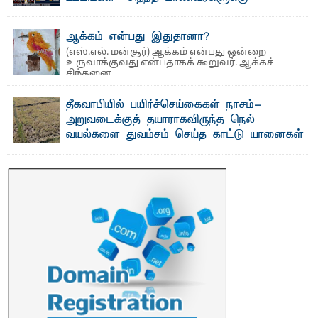
தங்கப்பதக்கங்கள், நினைவுப் பதக்கங்கள்
மற்றும் சிறப்புப் பரிசுகள்
ஆக்கம் என்பது இதுதானா?
எம்.வை. அமீர்- ஒ லுவிலில் அமைந்துள்ள தென்கிழக்குப்
(எஸ்.எல். மன்சூர்) ஆக்கம் என்பது ஒன்றை
பல்கலைக்கழகத்தின் 18ஆவது பொதுப் பட்டமளிப்பு விழா ...
உருவாக்குவது என்பதாகக் கூறுவர். ஆக்கச்
சிந்தனை ...
தீகவாபியில் பயிர்ச்செய்கைகள் நாசம்-
அறுவடைக்குத் தயாராகவிருந்த நெல்
வயல்களை துவம்சம் செய்த காட்டு யானைகள்
பாறுக் ஷிஹான்- அ ம்பாறை மாவட்டத்தின் தீகவாபி
பிரதேசத்தில் அறுவடைக்குத் தயாரான நிலையில்
காணப்பட்ட பல ...