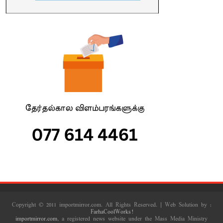
Copyright © 2011 importmirror.com. All Rights Reserved. | Web Solution by :
FarhaCoolWorks!
importmirror.com
, a registered news website under the Mass Media Ministry