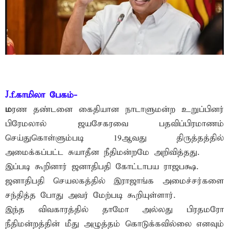
J.f.காமிலா பேகம்-
ம
ரண தண்டனை கைதியான நாடாளுமன்ற உறுப்பினர்
பிரேமலால் ஜயசேகரவை பதவிப்பிரமாணம்
செய்துகொள்ளும்படி 19ஆவது திருத்தத்தில்
அமைக்கப்பட்ட சுயாதீன நீதிமன்றமே அறிவித்தது.
இப்படி கூறினார் ஜனாதிபதி கோட்டாபய ராஜபக்ஷ.
ஜனாதிபதி செயலகத்தில் இராஜாங்க அமைச்சர்களை
சந்தித்த போது அவர் மேற்படி கூறியுள்ளார்.
இந்த விவகாரத்தில் தாமோ அல்லது பிரதமரோ
நீதிமன்றத்தின் மீது அழுத்தம் கொடுக்கவில்லை எனவும்