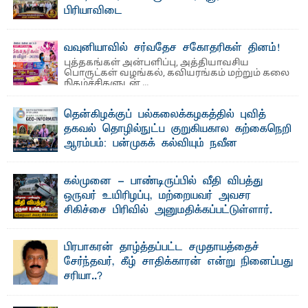
பிரியாவிடை
தெ ன்கிழக்குப் பல்கலைக்கழகத்தின் நிர்வாக பிரிவிலும்
பிரயோக விஞ்ஞான பீடத்திலும் 15 ஆண்டுகள் ...
வவுனியாவில் சர்வதேச சகோதரிகள் தினம்!
புத்தகங்கள் அன்பளிப்பு, அத்தியாவசிய
பொருட்கள் வழங்கல், கவியரங்கம் மற்றும் கலை
நிகழ்ச்சிகளுடன் ...
தென்கிழக்குப் பல்கலைக்கழகத்தில் புவித்
தகவல் தொழில்நுட்ப குறுகியகால கற்கைநெறி
ஆரம்பம்: பன்முகக் கல்வியும் நவீன
தொழில்நுட்பமும் காலத்தின் தேவை – பீடாதிபதி
பேராசிரியர் எம். எம். பாஸில்
கல்முனை - பாண்டிருப்பில் வீதி விபத்து
தெ ன்கிழக்குப் பல்கலைக்கழகத்தின் கலை மற்றும் கலாசார
ஒருவர் உயிரிழப்பு, மற்றையவர் அவசர
பீடத்தின் புவியியல் துறையினால் ...
சிகிச்சை பிரிவில் அனுமதிக்கப்பட்டுள்ளார்.
ஷனா- அ ம்பாறை மாவட்டம் கல்முனை ஆதார
வைத்தியசாலைக்கு அருகாமையில் உள்ள கல்முனை -
பாண்டிருப்பு ...
பிரபாகரன் தாழ்த்தப்பட்ட சமுதாயத்தைச்
சேர்ந்தவர், கீழ் சாதிக்காரன் என்று நினைப்பது
சரியா..?
விடுதலைப் புலிகளின் தலைவர் பிரபாகரன் அவர்கள்
வெள்ளாளரல்லாதவர் என்பதால் அவர் தாழ்த்தப்பட்ட ...