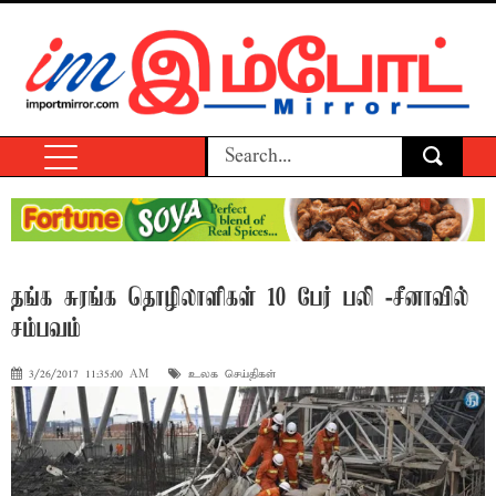
தங்க சுரங்க தொழிலாளிகள் 10 பேர் பலி -சீனாவில்
சம்பவம்
3/26/2017 11:35:00 AM
உலக செய்திகள்