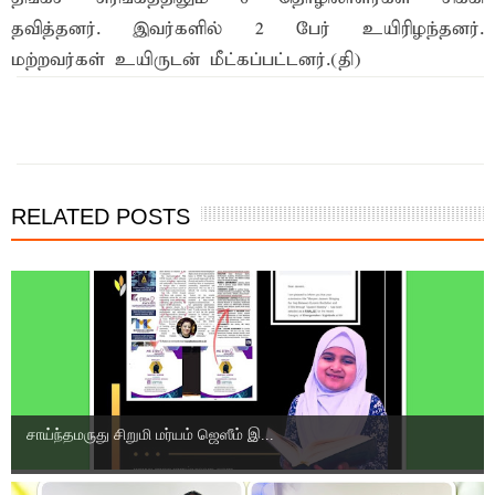
தவித்தனர். இவர்களில் 2 பேர் உயிரிழந்தனர்.
மற்றவர்கள் உயிருடன் மீட்கப்பட்டனர்.(தி)
இந்த செய்தியை நண்பர்களுடன் பகிர்ந்து கொள்ள...
RELATED POSTS
சாய்ந்தமருது சிறுமி மர்யம் ஜெஸீம் இ...