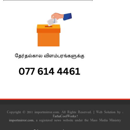
Copyright © 2011 importmirror.com. All Rights Reserved. | Web Solution by :
FarhaCoolWorks!
importmirror.com
, a registered news website under the Mass Media Ministry