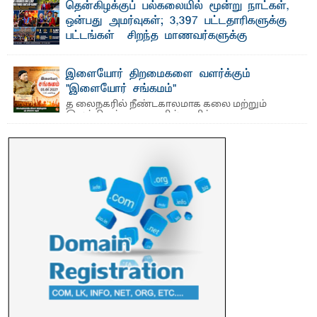
தென்கிழக்குப் பல்கலையில் மூன்று நாட்கள்,
ஒன்பது அமர்வுகள்; 3,397 பட்டதாரிகளுக்கு
பட்டங்கள் – சிறந்த மாணவர்களுக்கு
தங்கப்பதக்கங்கள், நினைவுப் பதக்கங்கள்
மற்றும் சிறப்புப் பரிசுகள்
இளையோர் திறமைகளை வளர்க்கும்
எம்.வை. அமீர்- ஒ லுவிலில் அமைந்துள்ள தென்கிழக்குப்
"இளையோர் சங்கமம்"
பல்கலைக்கழகத்தின் 18ஆவது பொதுப் பட்டமளிப்பு விழா ...
த லைநகரில் நீண்டகாலமாக கலை மற்றும்
இலக்கியத் துறைகளில் தனித்துவமான
பணிகளை முன்னெடுத்து வரும் புதிய ...