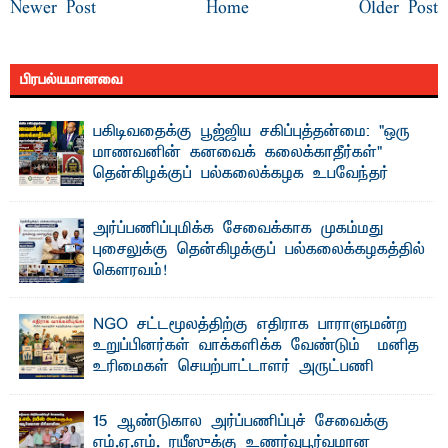
Newer Post
Home
Older Post
பிரபல்யமானவை
பகிடிவதைக்கு பூஜ்ஜிய சகிப்புத்தன்மை: "ஒரு
மாணவனின் கனவைக் கலைக்காதீர்கள்" –
தென்கிழக்குப் பல்கலைக்கழக உபவேந்தர்
வலியுறுத்தல்
"ஒ ரு மாணவனின் அல்லது மாணவியின் கனவு என்னால்
அர்ப்பணிப்புமிக்க சேவைக்காக முகம்மது
கலைக்கப்படாது" என்ற உறுதியை ஒவ்வொரு மாணவரும் ...
புசைலுக்கு தென்கிழக்குப் பல்கலைக்கழகத்தில்
கௌரவம்!
தெ ன்கிழக்குப் பல்கலைக்கழகத்தின் கலை மற்றும் கலாசாரப்
பீடத்தின் கல்வி மற்றும் நிர்வாக வளர்ச்சியில் ...
NGO சட்டமூலத்திற்கு எதிராக பாராளுமன்ற
உறுப்பினர்கள் வாக்களிக்க வேண்டும் – மனித
உரிமைகள் செயற்பாட்டாளர் அருட்பணி
லூக்ஜோன் வேண்டுகோள்
ஜே. எப். காமிலா பேகம்- இ லங்கை அரசாங்கம் அரசுசாரா
15 ஆண்டுகால அர்ப்பணிப்புச் சேவைக்கு
அமைப்புகள் (NGO) தொடர்பான புதிய சட்டமூலத்தை ...
எம்.ஏ.எம். ரயீஸுக்கு உணர்வுபூர்வமான