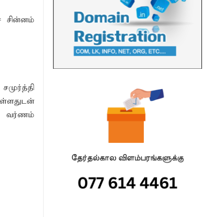
் சின்னம்
முர்த்தி
ுள்ளதுடன்
வ வர்ணம்