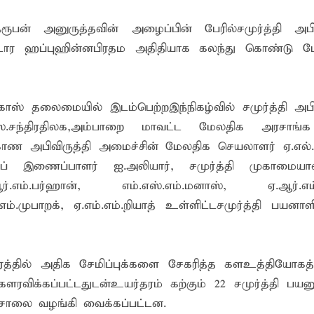
? இடதுசாரிக் கொள்கையை நோக்கி வடகிழக்கு மக்கள்
பன் அனுருத்தவின் அழைப்பின் பேரில்சமுர்த்தி அபிவி
ிறது: இலங்கை - இந்தியாவுக்கு வறட்சி, வெள்ளம் மற்றும் பரு
டார ஹப்புஹின்னபிரதம அதிதியாக கலந்து கொண்டு மேற
்கு எதிராகச் சட்ட நடவடிக்கை! மனித நுகர்வுக்குப் பொருத்தமற்ற
ாஸ் தலைமையில் இடம்பெற்றஇந்நிகழ்வில் சமுர்த்தி அபிவ
ஸ்.சந்திரதிலக,அம்பாறை மாவட்ட மேலதிக அரசாங்க
ாகாண அபிவிருத்தி அமைச்சின் மேலதிக செயலாளர் ஏ.எல்.எம
்குப் இணைப்பாளர் ஐ.அலியார், சமுர்த்தி முகாமைய
ர்.எம்.பர்ஹான், எம்.எஸ்.எம்.மனாஸ், ஏ.ஆர்.எம்
ம்.முபாறக், ஏ.எம்.எம்.றியாத் உள்ளிட்டசமுர்த்தி பயனா
த்தில் அதிக சேமிப்புக்களை சேகரித்த களஉத்தியோகத்த
ரவிக்கப்பட்டதுடன்உயர்தரம் கற்கும் 22 சமுர்த்தி பயனு
ாசோலை வழங்கி வைக்கப்பட்டன.