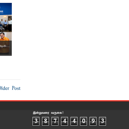
ிக...
Older Post
இன்றுவரை வருகை!
3
8
7
4
4
0
9
3