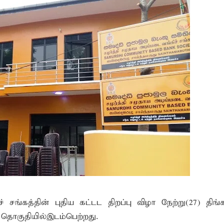
தகவல் தொழில்நுட்ப குறுகியகால கற்கைநெறி ஆரம்பம்: பன்முகக் க
். எம். பாஸில்
றுவடைக்குத் தயாராகவிருந்த நெல் வயல்களை துவம்சம் செய்த கா
ம் ஓர் பெருமை
, ஒன்பது அமர்வுகள்; 3,397 பட்டதாரிகளுக்கு பட்டங்கள் – சிறந்த 
கள்
வது ஆண்டு பவள விழா ஏற்பாடுகள் தொடர்பாக அம்பாறை மாவட
்தின் புதிய செயலாளராக நாபி எம். முஸ்னி பதவியேற்பு
மத்தின் மறைந்திருக்கும் அதிசயம்
 சுற்றாடல் சார் செயற்பாட்டு முகாம்
் கழகத்தின் ரீஜென்சி டி20 பிளாஸ்ட் கிரிக்கெட் சுற்றுப்போட்டி 
் சங்கத்தின் புதிய கட்டட திறப்பு விழா நேற்று(27) திங
ங்கி – பொலிஸார் இணைந்து அம்பாறையில் விசேட விழிப்புணர்வு
் தொகுதியில்இடம்பெற்றது.
்தேக நபருக்கு சரீரப் பிணை-கல்முனை நீதிவான் நீதிமன்றம் உத்