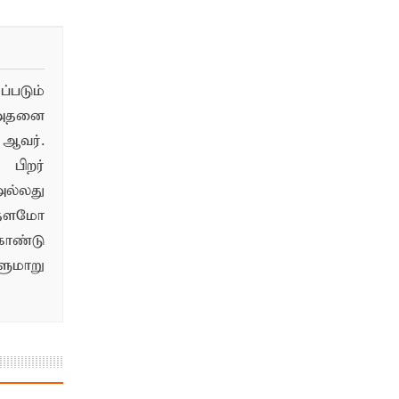
படும்
 அதனை
ஆவர்.
பிறர்
ல்லது
்தளமோ
ொண்டு
மாறு