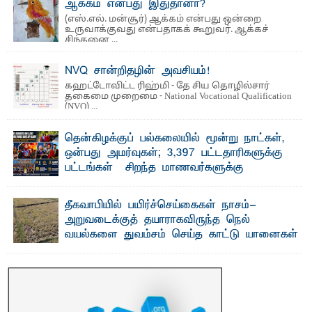
ஆக்கம் என்பது இதுதானா?
(எஸ்.எல். மன்சூர்) ஆக்கம் என்பது ஒன்றை
உருவாக்குவது என்பதாகக் கூறுவர். ஆக்கச்
சிந்தனை ...
NVQ சான்றிதழின் அவசியம்!
கஹட்டோவிட்ட ரிஹ்மி - தே சிய தொழில்சார்
தகைமை முறைமை - National Vocational Qualification
(NVQ) ...
தென்கிழக்குப் பல்கலையில் மூன்று நாட்கள்,
ஒன்பது அமர்வுகள்; 3,397 பட்டதாரிகளுக்கு
பட்டங்கள் – சிறந்த மாணவர்களுக்கு
தங்கப்பதக்கங்கள், நினைவுப் பதக்கங்கள்
மற்றும் சிறப்புப் பரிசுகள்
தீகவாபியில் பயிர்ச்செய்கைகள் நாசம்-
எம்.வை. அமீர்- ஒ லுவிலில் அமைந்துள்ள தென்கிழக்குப்
அறுவடைக்குத் தயாராகவிருந்த நெல்
பல்கலைக்கழகத்தின் 18ஆவது பொதுப் பட்டமளிப்பு விழா ...
வயல்களை துவம்சம் செய்த காட்டு யானைகள்
பாறுக் ஷிஹான்- அ ம்பாறை மாவட்டத்தின் தீகவாபி
பிரதேசத்தில் அறுவடைக்குத் தயாரான நிலையில்
காணப்பட்ட பல ...