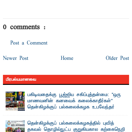
0 comments :
Post a Comment
Newer Post
Home
Older Post
பிரபல்யமானவை
பகிடிவதைக்கு பூஜ்ஜிய சகிப்புத்தன்மை: "ஒரு
மாணவனின் கனவைக் கலைக்காதீர்கள்" –
தென்கிழக்குப் பல்கலைக்கழக உபவேந்தர்
வலியுறுத்தல்
"ஒ ரு மாணவனின் அல்லது மாணவியின் கனவு என்னால்
தென்கிழக்குப் பல்கலைக்கழகத்தில் புவித்
கலைக்கப்படாது" என்ற உறுதியை ஒவ்வொரு மாணவரும் ...
தகவல் தொழில்நுட்ப குறுகியகால கற்கைநெறி