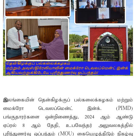
இ
லங்கையின் தென்கிழக்குப் பல்கலைக்கழகம் மற்றும்
மைக்ரோ டெவலப்மென்ட் இன்க். (PIMD)
பங்குதாரர்களை ஒன்றிணைத்து, 2024 ஆம் ஆண்டு
ஏப்ரல் 8 ஆம் தேதி, உபவேந்தர் அலுவலகத்தில்
புரிந்துணர்வு ஒப்பந்தம் (MOU) கையெழுத்திடும் நிகழ்வு