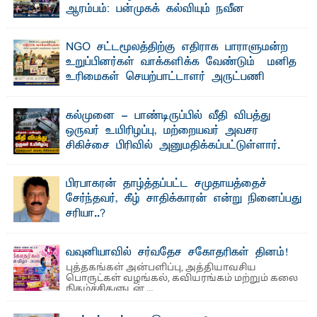
ஆரம்பம்: பன்முகக் கல்வியும் நவீன
தொழில்நுட்பமும் காலத்தின் தேவை – பீடாதிபதி
பேராசிரியர் எம். எம். பாஸில்
NGO சட்டமூலத்திற்கு எதிராக பாராளுமன்ற
தெ ன்கிழக்குப் பல்கலைக்கழகத்தின் கலை மற்றும் கலாசார
உறுப்பினர்கள் வாக்களிக்க வேண்டும் – மனித
பீடத்தின் புவியியல் துறையினால் ...
உரிமைகள் செயற்பாட்டாளர் அருட்பணி
லூக்ஜோன் வேண்டுகோள்
ஜே. எப். காமிலா பேகம்- இ லங்கை அரசாங்கம் அரசுசாரா
கல்முனை - பாண்டிருப்பில் வீதி விபத்து
அமைப்புகள் (NGO) தொடர்பான புதிய சட்டமூலத்தை ...
ஒருவர் உயிரிழப்பு, மற்றையவர் அவசர
சிகிச்சை பிரிவில் அனுமதிக்கப்பட்டுள்ளார்.
ஷனா- அ ம்பாறை மாவட்டம் கல்முனை ஆதார
வைத்தியசாலைக்கு அருகாமையில் உள்ள கல்முனை -
பாண்டிருப்பு ...
பிரபாகரன் தாழ்த்தப்பட்ட சமுதாயத்தைச்
சேர்ந்தவர், கீழ் சாதிக்காரன் என்று நினைப்பது
சரியா..?
விடுதலைப் புலிகளின் தலைவர் பிரபாகரன் அவர்கள்
வெள்ளாளரல்லாதவர் என்பதால் அவர் தாழ்த்தப்பட்ட ...
வவுனியாவில் சர்வதேச சகோதரிகள் தினம்!
புத்தகங்கள் அன்பளிப்பு, அத்தியாவசிய
பொருட்கள் வழங்கல், கவியரங்கம் மற்றும் கலை
நிகழ்ச்சிகளுடன் ...