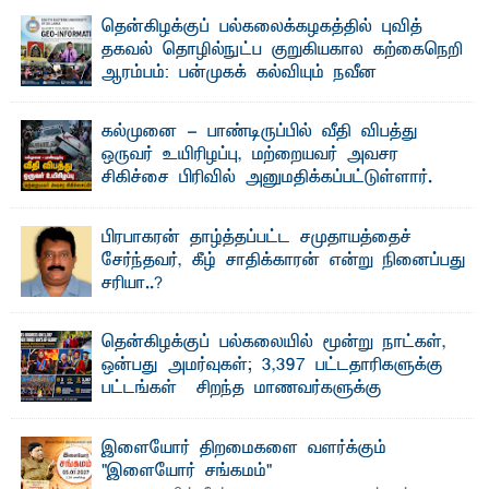
தென்கிழக்குப் பல்கலைக்கழகத்தில் புவித்
தகவல் தொழில்நுட்ப குறுகியகால கற்கைநெறி
ஆரம்பம்: பன்முகக் கல்வியும் நவீன
தொழில்நுட்பமும் காலத்தின் தேவை – பீடாதிபதி
பேராசிரியர் எம். எம். பாஸில்
கல்முனை - பாண்டிருப்பில் வீதி விபத்து
தெ ன்கிழக்குப் பல்கலைக்கழகத்தின் கலை மற்றும் கலாசார
ஒருவர் உயிரிழப்பு, மற்றையவர் அவசர
பீடத்தின் புவியியல் துறையினால் ...
சிகிச்சை பிரிவில் அனுமதிக்கப்பட்டுள்ளார்.
ஷனா- அ ம்பாறை மாவட்டம் கல்முனை ஆதார
வைத்தியசாலைக்கு அருகாமையில் உள்ள கல்முனை -
பாண்டிருப்பு ...
பிரபாகரன் தாழ்த்தப்பட்ட சமுதாயத்தைச்
சேர்ந்தவர், கீழ் சாதிக்காரன் என்று நினைப்பது
சரியா..?
விடுதலைப் புலிகளின் தலைவர் பிரபாகரன் அவர்கள்
வெள்ளாளரல்லாதவர் என்பதால் அவர் தாழ்த்தப்பட்ட ...
தென்கிழக்குப் பல்கலையில் மூன்று நாட்கள்,
ஒன்பது அமர்வுகள்; 3,397 பட்டதாரிகளுக்கு
பட்டங்கள் – சிறந்த மாணவர்களுக்கு
தங்கப்பதக்கங்கள், நினைவுப் பதக்கங்கள்
மற்றும் சிறப்புப் பரிசுகள்
இளையோர் திறமைகளை வளர்க்கும்
எம்.வை. அமீர்- ஒ லுவிலில் அமைந்துள்ள தென்கிழக்குப்
"இளையோர் சங்கமம்"
பல்கலைக்கழகத்தின் 18ஆவது பொதுப் பட்டமளிப்பு விழா ...