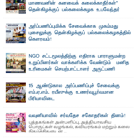
மாணவனின் கனவைக் கலைக்காதீர்கள்" –
தென்கிழக்குப் பல்கலைக்கழக உபவேந்தர்
வலியுறுத்தல்
"ஒ ரு மாணவனின் அல்லது மாணவியின் கனவு என்னால்
அர்ப்பணிப்புமிக்க சேவைக்காக முகம்மது
கலைக்கப்படாது" என்ற உறுதியை ஒவ்வொரு மாணவரும் ...
புசைலுக்கு தென்கிழக்குப் பல்கலைக்கழகத்தில்
கௌரவம்!
தெ ன்கிழக்குப் பல்கலைக்கழகத்தின் கலை மற்றும் கலாசாரப்
பீடத்தின் கல்வி மற்றும் நிர்வாக வளர்ச்சியில் ...
NGO சட்டமூலத்திற்கு எதிராக பாராளுமன்ற
உறுப்பினர்கள் வாக்களிக்க வேண்டும் – மனித
உரிமைகள் செயற்பாட்டாளர் அருட்பணி
லூக்ஜோன் வேண்டுகோள்
ஜே. எப். காமிலா பேகம்- இ லங்கை அரசாங்கம் அரசுசாரா
15 ஆண்டுகால அர்ப்பணிப்புச் சேவைக்கு
அமைப்புகள் (NGO) தொடர்பான புதிய சட்டமூலத்தை ...
எம்.ஏ.எம். ரயீஸுக்கு உணர்வுபூர்வமான
பிரியாவிடை
தெ ன்கிழக்குப் பல்கலைக்கழகத்தின் நிர்வாக பிரிவிலும்
பிரயோக விஞ்ஞான பீடத்திலும் 15 ஆண்டுகள் ...
வவுனியாவில் சர்வதேச சகோதரிகள் தினம்!
புத்தகங்கள் அன்பளிப்பு, அத்தியாவசிய
பொருட்கள் வழங்கல், கவியரங்கம் மற்றும் கலை
நிகழ்ச்சிகளுடன் ...