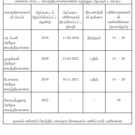
மன்னார் மாவட்ட வைத்தியசாலைகளின் மருத்துவ ஆய்வுகூட விபரம்
வைத்திசாலையி
ஆய்வுகூடம்
ஆய்வுகூட
நியமனத்தி
பரிசோதனையி
ன் பெயர்
ஆரம்பிக்கப்பட்ட
பரிசோதகர்
ன் தன்மை
ன்
ஆண்டு
நியமிக்கப்பட்ட
எண்ணிக்கை
திகதி
(நாளாந்தம்)
அடம்பன்
2019
11.02.2019
நிரந்தரம்
15 - 20
பிரதேச
வைத்தியசாலை
முருங்கன்
2020
23.03.2022
பதில்
15 - 20
பிரதேச
வைத்தியசாலை
பேசாலை
2019
18.11.2021
பதில்
15 - 20
பிரதேச
வைத்தியசாலை
சிலாவத்துறை
2022
-
-
50
பிரதேச
வைத்தியசாலை
தகவல் மன்னார் பிராந்திய சுகாதார சேவைகள் பணிப்பாளர் பணிமனை