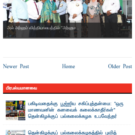
அல் அர்ஹம் வித்தியாலயத்தில் “அர்ஹம...
Newer Post
Home
Older Post
பிரபல்யமானவை
பகிடிவதைக்கு பூஜ்ஜிய சகிப்புத்தன்மை: "ஒரு
மாணவனின் கனவைக் கலைக்காதீர்கள்" –
தென்கிழக்குப் பல்கலைக்கழக உபவேந்தர்
வலியுறுத்தல்
"ஒ ரு மாணவனின் அல்லது மாணவியின் கனவு என்னால்
தென்கிழக்குப் பல்கலைக்கழகத்தில் புவித்
கலைக்கப்படாது" என்ற உறுதியை ஒவ்வொரு மாணவரும் ...