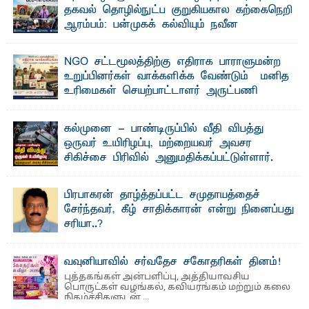
தகவல் தொழில்நுட்ப குறுகியகால கற்கைநெறி
ஆரம்பம்: பன்முகக் கல்வியும் நவீன
தொழில்நுட்பமும் காலத்தின் தேவை – பீடாதிபதி
பேராசிரியர் எம். எம். பாஸில்
NGO சட்டமூலத்திற்கு எதிராக பாராளுமன்ற
தெ ன்கிழக்குப் பல்கலைக்கழகத்தின் கலை மற்றும் கலாசார
உறுப்பினர்கள் வாக்களிக்க வேண்டும் – மனித
பீடத்தின் புவியியல் துறையினால் ...
உரிமைகள் செயற்பாட்டாளர் அருட்பணி
லூக்ஜோன் வேண்டுகோள்
ஜே. எப். காமிலா பேகம்- இ லங்கை அரசாங்கம் அரசுசாரா
கல்முனை - பாண்டிருப்பில் வீதி விபத்து
அமைப்புகள் (NGO) தொடர்பான புதிய சட்டமூலத்தை ...
ஒருவர் உயிரிழப்பு, மற்றையவர் அவசர
சிகிச்சை பிரிவில் அனுமதிக்கப்பட்டுள்ளார்.
ஷனா- அ ம்பாறை மாவட்டம் கல்முனை ஆதார
வைத்தியசாலைக்கு அருகாமையில் உள்ள கல்முனை -
பாண்டிருப்பு ...
பிரபாகரன் தாழ்த்தப்பட்ட சமுதாயத்தைச்
சேர்ந்தவர், கீழ் சாதிக்காரன் என்று நினைப்பது
சரியா..?
விடுதலைப் புலிகளின் தலைவர் பிரபாகரன் அவர்கள்
வெள்ளாளரல்லாதவர் என்பதால் அவர் தாழ்த்தப்பட்ட ...
வவுனியாவில் சர்வதேச சகோதரிகள் தினம்!
புத்தகங்கள் அன்பளிப்பு, அத்தியாவசிய
பொருட்கள் வழங்கல், கவியரங்கம் மற்றும் கலை
நிகழ்ச்சிகளுடன் ...