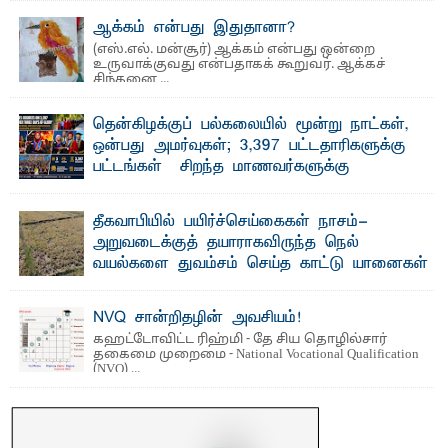
ஆக்கம் என்பது இதுதானா?
(எஸ்.எல். மன்சூர்) ஆக்கம் என்பது ஒன்றை
உருவாக்குவது என்பதாகக் கூறுவர். ஆக்கச்
சிந்தனை ...
தென்கிழக்குப் பல்கலையில் மூன்று நாட்கள்,
ஒன்பது அமர்வுகள்; 3,397 பட்டதாரிகளுக்கு
பட்டங்கள் – சிறந்த மாணவர்களுக்கு
தங்கப்பதக்கங்கள், நினைவுப் பதக்கங்கள்
மற்றும் சிறப்புப் பரிசுகள்
தீகவாபியில் பயிர்ச்செய்கைகள் நாசம்-
எம்.வை. அமீர்- ஒ லுவிலில் அமைந்துள்ள தென்கிழக்குப்
அறுவடைக்குத் தயாராகவிருந்த நெல்
பல்கலைக்கழகத்தின் 18ஆவது பொதுப் பட்டமளிப்பு விழா ...
வயல்களை துவம்சம் செய்த காட்டு யானைகள்
பாறுக் ஷிஹான்- அ ம்பாறை மாவட்டத்தின் தீகவாபி
பிரதேசத்தில் அறுவடைக்குத் தயாரான நிலையில்
காணப்பட்ட பல ...
NVQ சான்றிதழின் அவசியம்!
கஹட்டோவிட்ட ரிஹ்மி - தே சிய தொழில்சார்
தகைமை முறைமை - National Vocational Qualification
(NVQ) ...